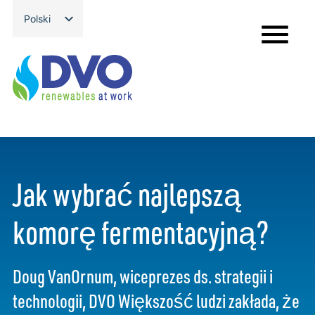
Przejdź
Polski
do
English
treści
Jak wybrać najlepszą
komorę fermentacyjną?
Doug VanOrnum, wiceprezes ds. strategii i
technologii, DVO Większość ludzi zakłada, że