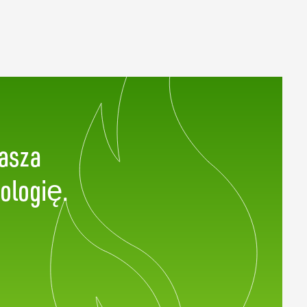
nasza
ologię.