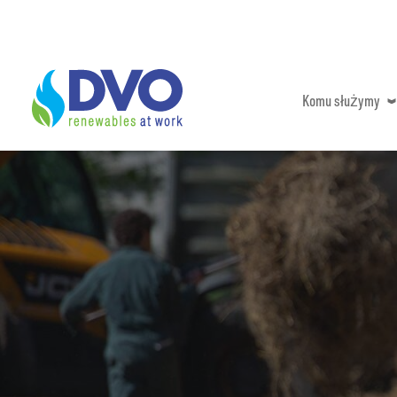
Przejdź
do
treści
Komu służymy