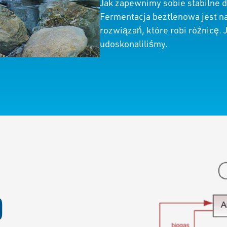
Jak zapewnimy sobie stabilne
Fermentacja beztlenowa jest n
rozwiązań, które robi różnicę.
udoskonaliliśmy.
O