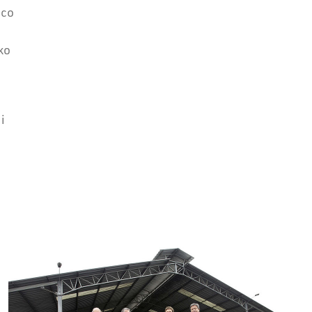
eco
ko
i