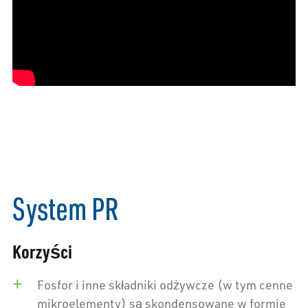
System PR
Korzyści
Fosfor i inne składniki odżywcze (w tym cenne
mikroelementy) są skondensowane w formie