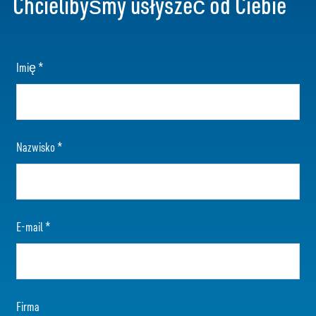
Chcielibyśmy usłyszeć od Ciebie
Imię
*
Nazwisko
*
E-mail
*
Firma