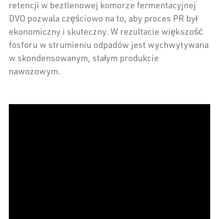
retencji w beztlenowej komorze fermentacyjnej
DVO pozwala częściowo na to, aby proces PR był
ekonomiczny i skuteczny. W rezultacie większość
fosforu w strumieniu odpadów jest wychwytywana
w skondensowanym, stałym produkcie
nawozowym.