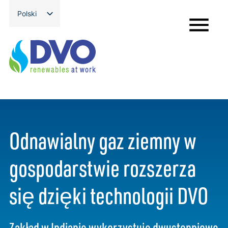
Przejdź
Polski
do
English
treści
Odnawialny gaz ziemny w
gospodarstwie rozszerza
się dzięki technologii DVO
Zakład w Indianie wykorzystuje dwustopniowe