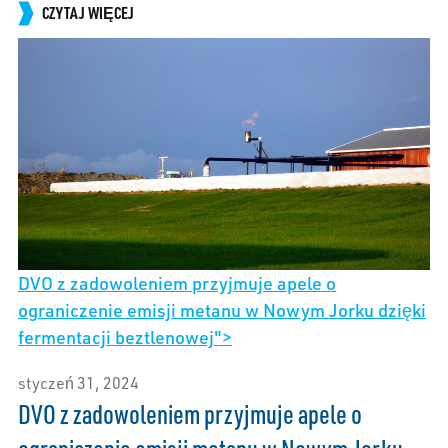
CZYTAJ WIĘCEJ
DVO z zadowoleniem przyjmuje apele o
ograniczenie emisji metanu w Nowym Jorku dzięki
fermentacji beztlenowej">
styczeń 31, 2024
DVO z zadowoleniem przyjmuje apele o